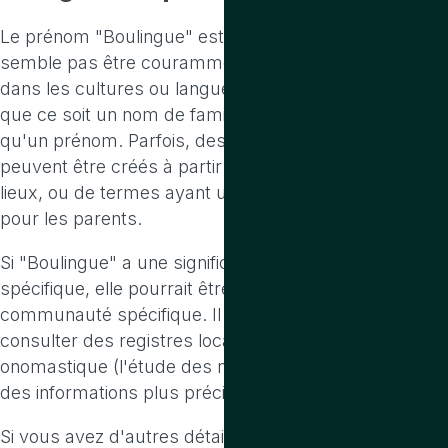
Le prénom "Boulingue" est assez inhabituel et ne
semble pas être couramment utilisé comme prénom
dans les cultures ou langues connues. Il est possible
que ce soit un nom de famille ou un surnom plutôt
qu'un prénom. Parfois, des prénoms rares ou inédits
peuvent être créés à partir de noms de famille, de
lieux, ou de termes ayant une signification particulière
pour les parents.
Si "Boulingue" a une signification ou une origine
spécifique, elle pourrait être liée à une région ou à une
communauté spécifique. Il pourrait être utile de
consulter des registres locaux ou des experts en
onomastique (l'étude des noms propres) pour obtenir
des informations plus précises.
Si vous avez d'autres détails ou un contexte