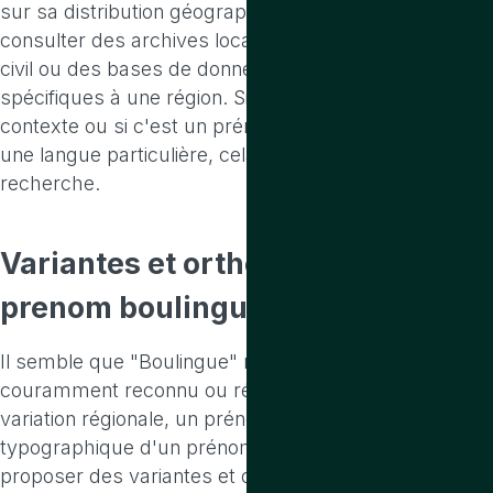
sur sa distribution géographique, il serait utile de
consulter des archives locales, des registres d'état
civil ou des bases de données généalogiques
spécifiques à une région. Si vous avez plus de
contexte ou si c'est un prénom lié à une culture ou
une langue particulière, cela pourrait aider à affiner la
recherche.
Variantes
et
orthographes
du
prenom boulingue
Il semble que "Boulingue" ne soit pas un prénom
couramment reconnu ou répandu. Il pourrait être une
variation régionale, un prénom rare, ou une erreur
typographique d'un prénom plus commun. Pour
proposer des variantes et orthographes, il serait utile