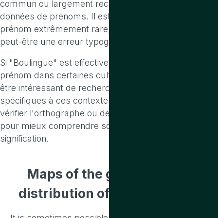
commun ou largement reconnu dans les bases de
données de prénoms. Il est possible que ce soit un
prénom extrêmement rare, un nom de famille, ou
peut-être une erreur typographique.
Si "Boulingue" est effectivement utilisé comme
prénom dans certaines cultures ou familles, il pourrait
être intéressant de rechercher des informations
spécifiques à ces contextes. Sinon, il serait utile de
vérifier l'orthographe ou de fournir plus de contexte
pour mieux comprendre son origine ou sa
signification.
Maps of the geographical
distribution
of family names
It is sometimes possible to deduce the origin of a