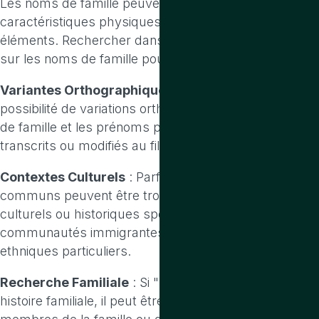
Les noms de famille peuvent dériver de métiers, de
caractéristiques physiques, de lieux ou d'autres
éléments. Rechercher dans des ouvrages spécialisés
sur les noms de famille pourrait être utile.
Variantes Orthographiques
: Considérez la
possibilité de variations orthographiques. Les noms
de famille et les prénoms peuvent avoir été mal
transcrits ou modifiés au fil du temps.
Contextes Culturels
: Parfois, des noms peu
communs peuvent être trouvés dans des contextes
culturels ou historiques spécifiques, tels que des
communautés immigrantes ou des groupes
ethniques particuliers.
Recherche Familiale
: Si "Boulingue" est lié à votre
histoire familiale, il peut être utile de consulter des