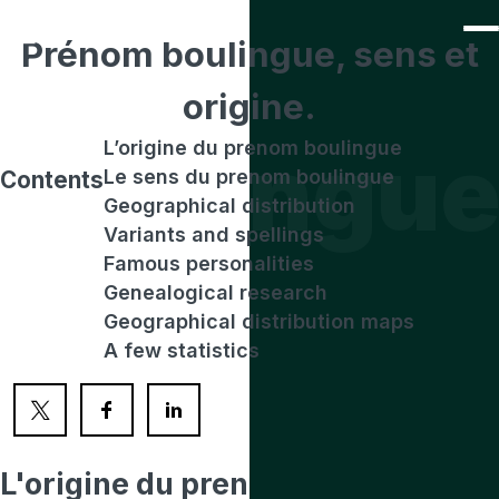
Prénom
boulingue
, sens et
origine.
boulingu
L’origine du prenom boulingue
Le sens du prenom boulingue
Contents
Geographical distribution
Variants and spellings
Famous personalities
Genealogical research
Geographical distribution maps
A few statistics
L'origine
du prenom boulingue