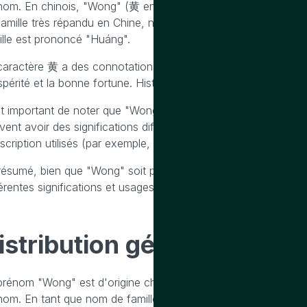
nom. En chinois, "Wong" (黄 en caractères simplifiés, 黃 en cara
famille très répandu en Chine, notamment dans les régions où
ille est prononcé "Huáng".
caractère 黄 a des connotations positives en Chine, où la coul
spérité et la bonne fortune. Historiquement, le jaune était la 
est important de noter que "Wong" peut également être une rom
vent avoir des significations différentes. La romanisation peu
scription utilisés (par exemple, pinyin pour le mandarin, Jyutpi
résumé, bien que "Wong" soit principalement un nom de famille c
érentes significations et usages selon les contextes linguistiqu
istribution
géographique 
prénom "Wong" est d'origine chinoise et est plus couramment
nom. En tant que nom de famille, "Wong" est particulièrement 