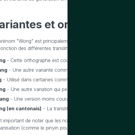
ariantes
et
orthographes
prénom "Wong" est principalement associé à une origine chinoi
onction des différentes translittérations et dialectes. Voici qu
ng
- Cette orthographe est couramment utilisée pour la même
ang
- Une autre variante commune, surtout en mandarin, qui 
g
- Utilisé dans certaines communautés chinoises, notamment
ng
- Une autre variation qui peut être trouvée dans certains di
ang
- Une version moins courante mais parfois utilisée.
g (en cantonais)
- La translittération la plus courante pour 
est important de noter que les noms chinois peuvent varier c
anisation (comme le pinyin pour le mandarin, ou le jyutping po