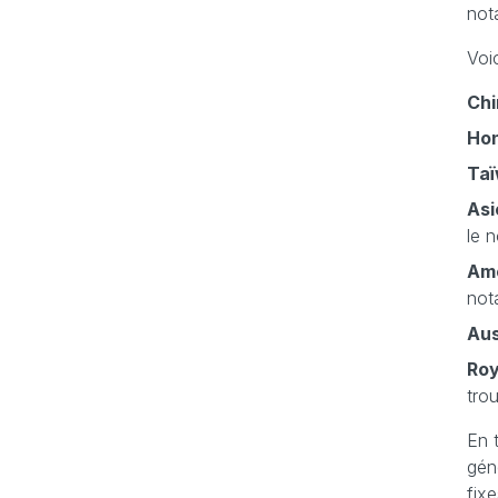
not
Voi
Chi
Hon
Ta
Asi
le 
Amé
not
Aus
Ro
tro
En 
gén
fix