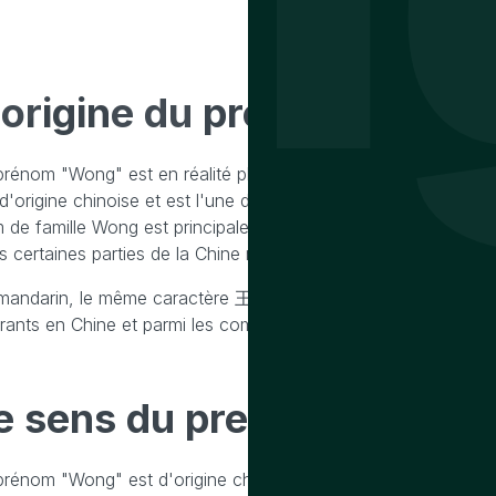
'origine
du prenom wong
prénom "Wong" est en réalité plus couramment utilisé comme 
d'origine chinoise et est l'une des translittérations du caractè
 de famille Wong est principalement utilisé dans les régions
s certaines parties de la Chine méridionale.
mandarin, le même caractère 王 est généralement translittéré e
rants en Chine et parmi les communautés chinoises à travers
e sens
du prenom wong
prénom "Wong" est d'origine chinoise et est plus couramment