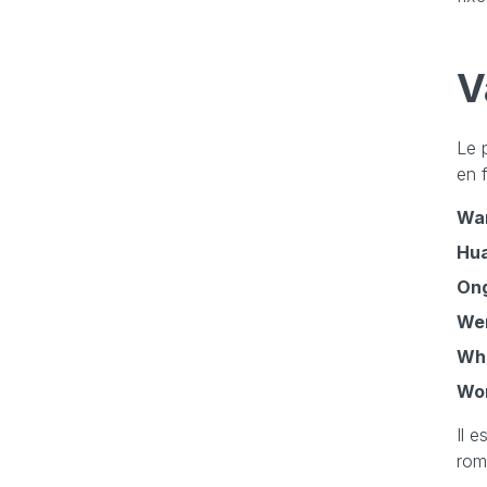
V
Le 
en f
Wa
Hu
On
We
Wh
Won
Il 
rom