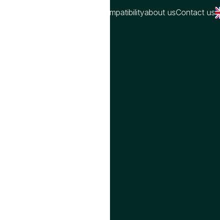
Home
Names
Blog
Love compatibility
about us
Contact us