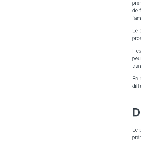
pré
de 
fam
Le 
pro
Il 
peu
tran
En 
diff
D
Le 
pré