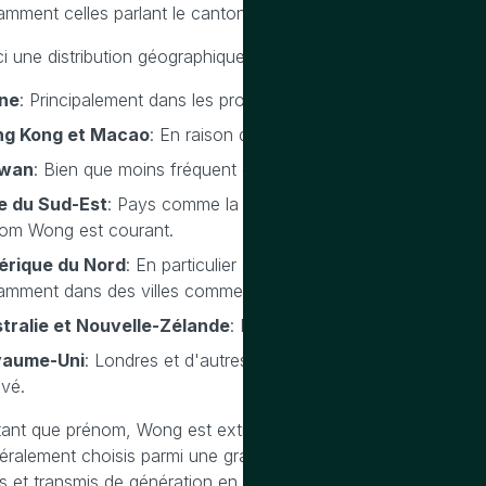
amment celles parlant le cantonais.
ci une distribution géographique typique pour le nom de famil
ne
: Principalement dans les provinces du Guangdong et du Gu
g Kong et Macao
: En raison de l'importante population ca
ïwan
: Bien que moins fréquent que sur le continent, le nom es
e du Sud-Est
: Pays comme la Malaisie, Singapour, et l'Indoné
nom Wong est courant.
rique du Nord
: En particulier aux États-Unis et au Canada,
amment dans des villes comme San Francisco, Vancouver, et
tralie et Nouvelle-Zélande
: Présence notable dans les gra
yaume-Uni
: Londres et d'autres grandes villes abritent des
uvé.
tant que prénom, Wong est extrêmement rare et inhabituel, car
éralement choisis parmi une grande variété de caractères et de
es et transmis de génération en génération.