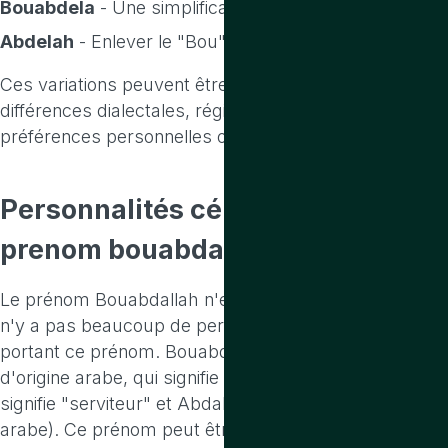
Bouabdela
- Une simplification du prénom.
Abdelah
- Enlever le "Bou" et simplifier encore plus.
Ces variations peuvent être influencées par des
différences dialectales, régionales ou par des
préférences personnelles ou familiales.
Personnalités célèbres
portant le
prenom bouabdallah
Le prénom Bouabdallah n'est pas très courant, et il
n'y a pas beaucoup de personnalités célèbres
portant ce prénom. Bouabdallah est un prénom
d'origine arabe, qui signifie "serviteur de Dieu" (Bou
signifie "serviteur" et Abdallah signifie "Dieu" en
arabe). Ce prénom peut être trouvé dans les pays