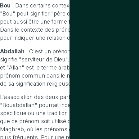
Bou
: Dans certains contextes culturels arabes,
"Bou" peut signifier "père de" ou "celui qui a", mais il
peut aussi être une forme familière ou diminutive.
Dans le contexte des prénoms, il peut être utilisé
pour indiquer une relation ou une caractéristique.
Abdallah
: C'est un prénom arabe très répandu qui
signifie "serviteur de Dieu". "Abd" signifie "serviteur"
et "Allah" est le terme arabe pour "Dieu". C'est un
prénom commun dans le monde musulman en raison
de sa signification religieuse.
L'association des deux parties pour former
"Bouabdallah" pourrait indiquer une origine régionale
spécifique ou une tradition familiale. Il est possible
que ce prénom soit utilisé dans certaines régions du
Maghreb, où les prénoms composés de ce type sont
plus fréquents. Pour une recherche généalogique