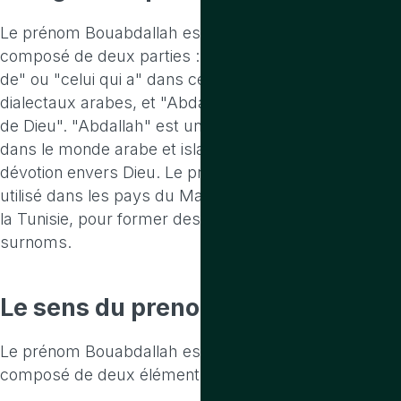
Le prénom Bouabdallah est d'origine arabe. Il est
composé de deux parties : "Bou" qui signifie "père
de" ou "celui qui a" dans certains contextes
dialectaux arabes, et "Abdallah" qui signifie "serviteur
de Dieu". "Abdallah" est un prénom très répandu
dans le monde arabe et islamique, car il est lié à la
dévotion envers Dieu. Le préfixe "Bou" est souvent
utilisé dans les pays du Maghreb, comme l'Algérie et
la Tunisie, pour former des prénoms ou des
surnoms.
Le sens
du prenom bouabdallah
Le prénom Bouabdallah est d'origine arabe. Il est
composé de deux éléments : "Bou" et "Abdallah".