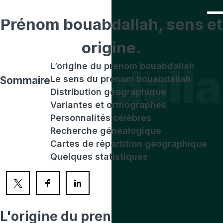
Prénom
bouabdallah
, sens et
origine.
ouabdall
L’origine du prenom bouabdallah
Le sens du prenom bouabdallah
Sommaire
Distribution géographique
Variantes et orthographes
Personnalités célèbres
Recherche généalogique
Cartes de répartition géographique
Quelques statistiques
L'origine
du prenom bouabdallah