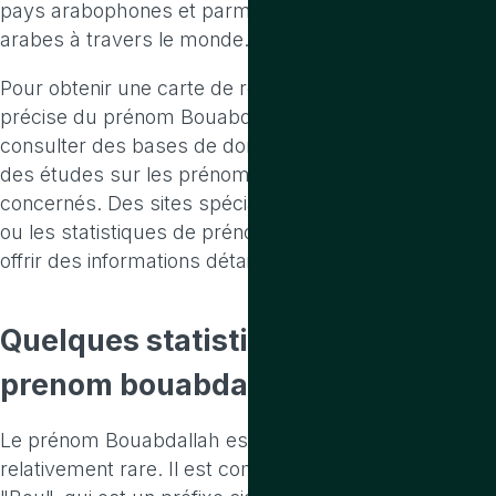
pays arabophones et parmi les communautés
arabes à travers le monde.
Pour obtenir une carte de répartition géographique
précise du prénom Bouabdallah, il serait idéal de
consulter des bases de données démographiques ou
des études sur les prénoms dans les pays
concernés. Des sites spécialisés dans la généalogie
ou les statistiques de prénoms pourraient également
offrir des informations détaillées.
Quelques statistiques
sur le
prenom bouabdallah
Le prénom Bouabdallah est d'origine arabe et est
relativement rare. Il est composé de deux parties :