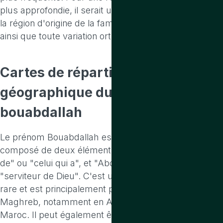
plus approfondie, il serait utile de connaître le pays ou
la région d'origine de la famille portant ce prénom,
ainsi que toute variation orthographique possible.
Cartes de répartition
géographique
du prenom
bouabdallah
Le prénom Bouabdallah est d'origine arabe et est
composé de deux éléments : "Bou" qui signifie "père
de" ou "celui qui a", et "Abdallah" qui signifie
"serviteur de Dieu". C'est un prénom relativement
rare et est principalement porté dans les pays du
Maghreb, notamment en Algérie, en Tunisie et au
Maroc. Il peut également être trouvé dans d'autres