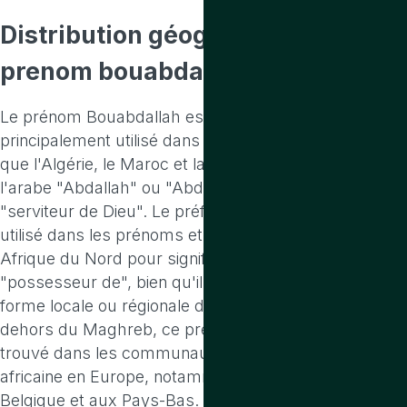
Distribution
géographique du
prenom bouabdallah
Le prénom Bouabdallah est d'origine arabe et est
principalement utilisé dans les pays du Maghreb, tels
que l'Algérie, le Maroc et la Tunisie. Il est dérivé de
l'arabe "Abdallah" ou "Abd Allah", qui signifie
"serviteur de Dieu". Le préfixe "Bou" est souvent
utilisé dans les prénoms et noms de famille en
Afrique du Nord pour signifier "père de" ou
"possesseur de", bien qu'il puisse aussi être une
forme locale ou régionale de certains prénoms. En
dehors du Maghreb, ce prénom peut également être
trouvé dans les communautés de la diaspora nord-
africaine en Europe, notamment en France, en
Belgique et aux Pays-Bas.