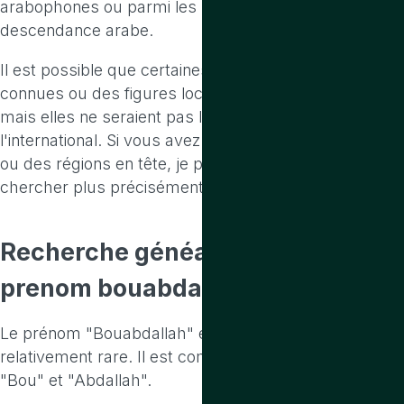
arabophones ou parmi les personnes de
descendance arabe.
Il est possible que certaines personnes moins
connues ou des figures locales portent ce prénom,
mais elles ne seraient pas largement reconnues à
l'international. Si vous avez des contextes spécifiques
ou des régions en tête, je pourrais vous aider à
chercher plus précisément.
Recherche généalogique
sur le
prenom bouabdallah
Le prénom "Bouabdallah" est d'origine arabe et est
relativement rare. Il est composé de deux parties :
"Bou" et "Abdallah".