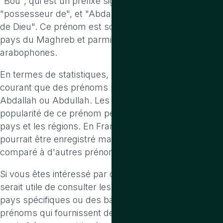
"Bou", qui est un préfixe signifiant "père de" ou
"possesseur de", et "Abdallah", qui signifie "serviteur
de Dieu". Ce prénom est souvent utilisé dans les
pays du Maghreb et parmi les communautés
arabophones.
En termes de statistiques, Bouabdallah est moins
courant que des prénoms plus simples comme
Abdallah ou Abdullah. Les données précises sur la
popularité de ce prénom peuvent varier selon les
pays et les régions. En France, par exemple, il
pourrait être enregistré mais en très faible nombre
comparé à d'autres prénoms arabes plus populaires.
Si vous êtes intéressé par des statistiques précises, il
serait utile de consulter les registres d'état civil des
pays spécifiques ou des bases de données de
prénoms qui fournissent des informations détaillées