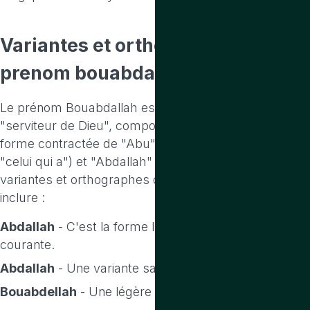
Variantes
et
orthographes
du
prenom bouabdallah
Le prénom Bouabdallah est d'origine arabe et signifie
"serviteur de Dieu", composé de "Bou" (qui est une
forme contractée de "Abu", signifiant "père de" ou
"celui qui a") et "Abdallah" (serviteur de Dieu). Les
variantes et orthographes de ce prénom peuvent
inclure :
Abdallah
- C'est la forme la plus directe et la plus
courante.
Abdallah
- Une variante sans le préfixe "Bou".
Bouabdellah
- Une légère variation orthographique.