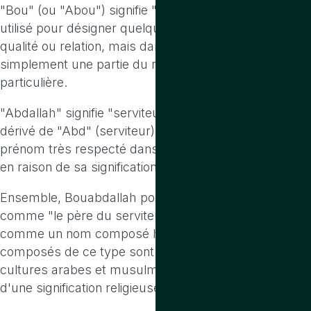
"Bou" (ou "Abou") signifie "père de" ou peut être
utilisé pour désigner quelqu'un ayant une certaine
qualité ou relation, mais dans certains contextes, il est
simplement une partie du nom sans signification
particulière.
"Abdallah" signifie "serviteur de Dieu" en arabe,
dérivé de "Abd" (serviteur) et "Allah" (Dieu). C'est un
prénom très respecté dans les cultures musulmanes
en raison de sa signification religieuse.
Ensemble, Bouabdallah pourrait être interprété
comme "le père du serviteur de Dieu" ou simplement
comme un nom composé honorifique. Les noms
composés de ce type sont courants dans les
cultures arabes et musulmanes, souvent porteurs
d'une signification religieuse ou honorifique.