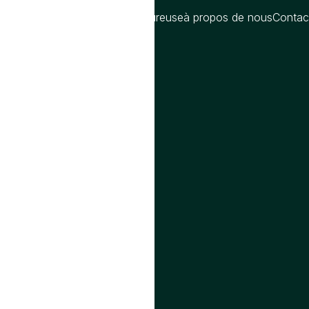
oms
Blog
Compatibilite amoureuse
à propos de nous
Contac