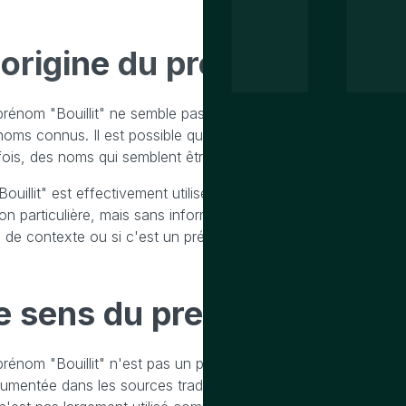
'origine
du prenom bouillit
prénom "Bouillit" ne semble pas être un prénom courant ou 
noms connus. Il est possible qu'il s'agisse d'une variation régi
fois, des noms qui semblent être des prénoms peuvent aussi 
"Bouillit" est effectivement utilisé comme prénom, il pourrait a
ion particulière, mais sans information supplémentaire, il est d
 de contexte ou si c'est un prénom issu d'une tradition culturel
e sens
du prenom bouillit
prénom "Bouillit" n'est pas un prénom commun et ne semble pas
umentée dans les sources traditionnelles de prénoms. Il est p