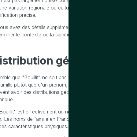
 n'est pas largement utilisé comme prénom. Si "Bouillit" est u
ne variation régionale ou culturelle spécifique, mais sans infor
ification précise.
vous avez des détails supplémentaires sur l'origine culturelle 
rminer le contexte ou la signification.
istribution
géographique d
semble que "Bouillit" ne soit pas un prénom commun ou largemen
famille plutôt que d'un prénom, ou peut-être d'une variation 
vent avoir des distributions géographiques spécifiques en foncti
orique.
Bouillit" est effectivement un nom de famille, il pourrait avoir
. Les noms de famille en France et dans les régions francoph
des caractéristiques physiques.