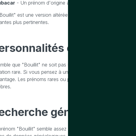
ubacar
- Un prénom d'origine africaine, plus courant et bien
"Bouillit" est une version altérée d'un prénom plus connu, ide
antes plus pertinentes.
ersonnalités célèbres
port
semble que "Bouillit" ne soit pas un prénom courant. Il est pos
iation rare. Si vous pensez à une personne spécifique ou à un
antage. Les prénoms rares ou peu communs peuvent ne pas êt
èbres.
echerche généalogique
su
prénom "Bouillit" semble assez inhabituel et ne correspond