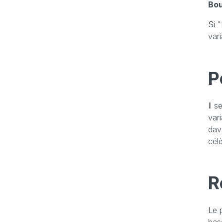
Bo
Si 
vari
P
Il 
var
dav
cél
R
Le 