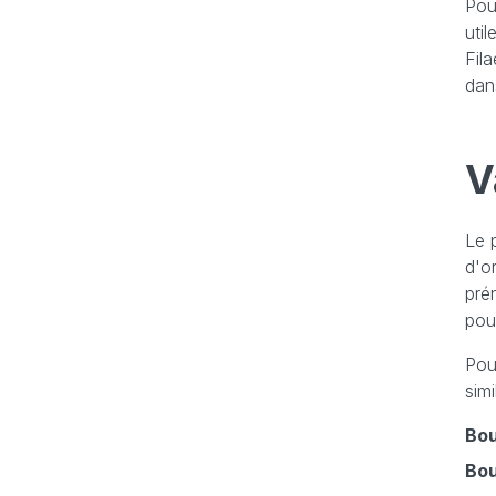
Pour
uti
Fil
dan
V
Le 
d'o
pré
pour
Pou
simi
Bou
Bou