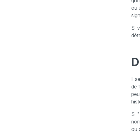
qui
ou u
sign
Si 
déte
D
Il 
de 
peu
hist
Si "
nom
ou 