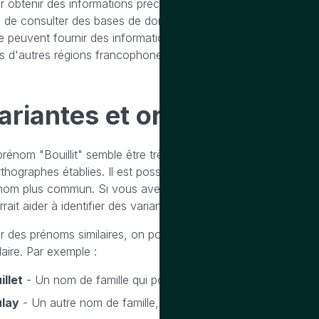
 obtenir des informations précises sur la distribution géographi
le de consulter des bases de données généalogiques ou des re
ae peuvent fournir des informations plus détaillées sur la répa
s d'autres régions francophones.
ariantes
et
orthographes
d
prénom "Bouillit" semble être très rare et peu documenté, ce qui
rthographes établies. Il est possible qu'il s'agisse d'une vari
nom plus commun. Si vous avez des informations supplémentai
rait aider à identifier des variantes possibles.
r des prénoms similaires, on pourrait envisager des prénoms
laire. Par exemple :
illet
- Un nom de famille qui pourrait être pris pour un prénom
lay
- Un autre nom de famille, parfois utilisé comme prénom.