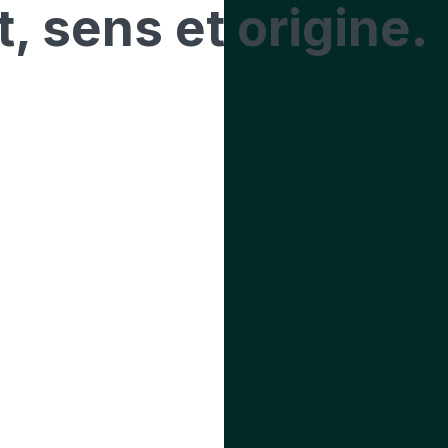
t
, sens et origine.