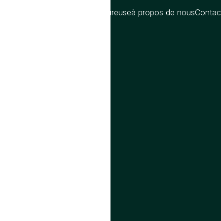
oms
Blog
Compatibilite amoureuse
à propos de nous
Contac