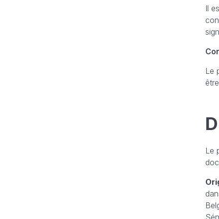
Il 
con
sign
Con
Le 
êtr
D
Le 
doc
Ori
dan
Bel
Sén