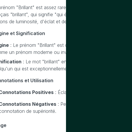
prénom "Brillant" est assez rare et atypique. En tant que prénom
çais "brillant", qui signifie "qui émet ou réfléchit de la lumièr
ons de luminosité, d'éclat et de distinction.
gine et Signification
gine
: Le prénom "Brillant" est d'origine française. En tant q
me un prénom moderne ou inventé.
nification
: Le mot "brillant" en français signifie "éclatant" ou
lqu'un qui est exceptionnellement talentueux ou intelligent.
notations et Utilisation
Connotations Positives
: Éclat, distinction, intelligence, talen
Connotations Négatives
: Peut sembler prétentieux ou exag
connotation de supériorité.
age