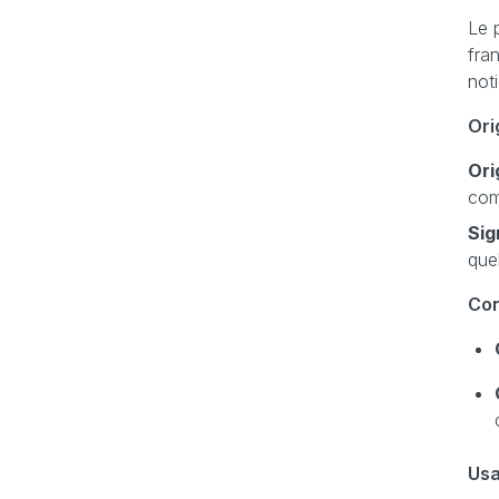
Le 
fran
noti
Ori
Ori
com
Sig
que
Con
Us