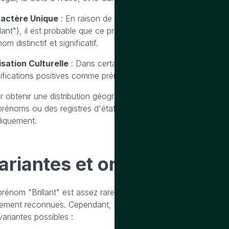
actère Unique
: En raison de son caractère unique et de son s
illant"), il est probable que ce prénom soit donné de manière t
om distinctif et significatif.
lisation Culturelle
: Dans certaines cultures, il peut y avoir 
nifications positives comme prénoms. Cela pourrait être le cas p
r obtenir une distribution géographique précise et actuelle, i
prénoms ou des registres d'état civil spécifiques à chaque pay
liquement.
ariantes
et
orthographes
d
prénom "Brillant" est assez rare et peu commun, ce qui signifi
gement reconnues. Cependant, en fonction des langues et des 
variantes possibles :