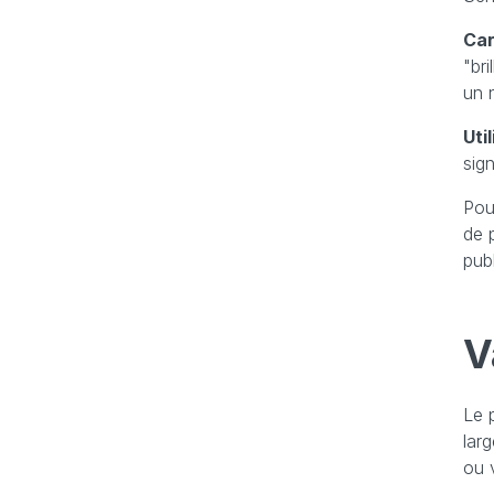
Car
"br
un n
Uti
sig
Pou
de 
pub
V
Le 
lar
ou 