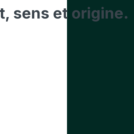
t
, sens et origine.