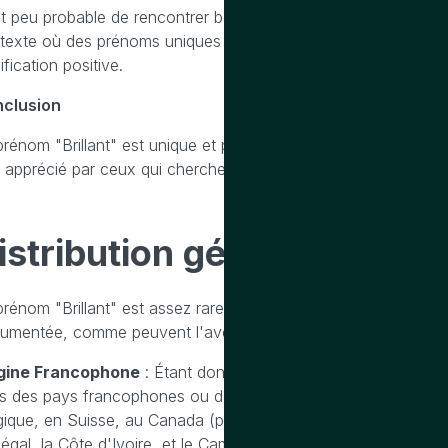
est peu probable de rencontrer beaucoup de personnes portant 
texte où des prénoms uniques et originaux sont recherchés, "Bri
ification positive.
clusion
prénom "Brillant" est unique et porte une signification lumineus
e apprécié par ceux qui cherchent un prénom distinctif et porteu
istribution
géographique d
prénom "Brillant" est assez rare et inhabituel. Il n'a pas une d
umentée, comme peuvent l'avoir des prénoms plus courants. To
gine Francophone
: Étant donné que "Brillant" est un mot fr
s des pays francophones ou dans des communautés francop
gique, en Suisse, au Canada (particulièrement au Québec), et
égal, la Côte d'Ivoire, et le Cameroun).