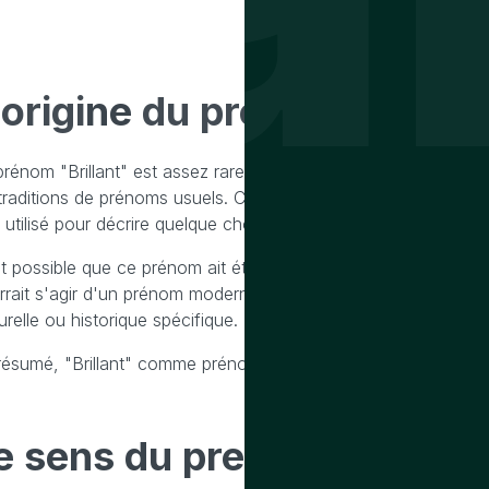
'origine
du prenom brillant
prénom "Brillant" est assez rare et peu commun comme prénom
traditions de prénoms usuels. Cependant, "Brillant" est un mot fr
e utilisé pour décrire quelque chose de lumineux, de remarqua
est possible que ce prénom ait été choisi pour ses connotations
rrait s'agir d'un prénom moderne, inventé ou choisi pour ses q
urelle ou historique spécifique.
résumé, "Brillant" comme prénom semble être d'origine française,
e sens
du prenom brillant