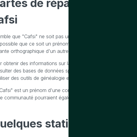
artes de répartition géog
afsi
semble que "Cafsi" ne soit pas un prénom courant ou largeme
 possible que ce soit un prénom très rare, un prénom d'origin
iante orthographique d'un autre prénom.
r obtenir des informations sur la répartition géographique d'u
sulter des bases de données spécialisées, telles que celles des
iliser des outils de généalogie en ligne qui permettent de tracer
"Cafsi" est un prénom d'une communauté ou d'une région spéci
te communauté pourraient également fournir des indices sur sa
uelques statistiques
sur l