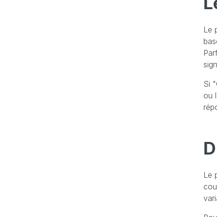
L
Le 
bas
Par
sign
Si "
ou 
rép
D
Le 
cou
var