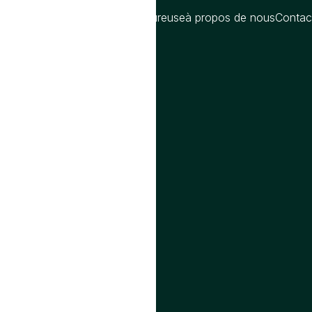
oms
Blog
Compatibilite amoureuse
à propos de nous
Contac