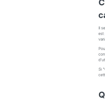
C
c
Il 
est
var
Pou
con
d'ut
Si 
cet
Q