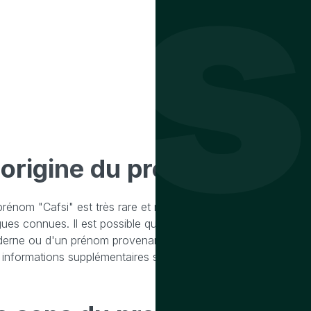
fs
'origine
du prenom cafsi
prénom "Cafsi" est très rare et ne semble pas avoir d'origin
gues connues. Il est possible qu'il s'agisse d'une variation o
erne ou d'un prénom provenant d'une culture ou d'une com
 informations supplémentaires sur le contexte culturel ou géogr