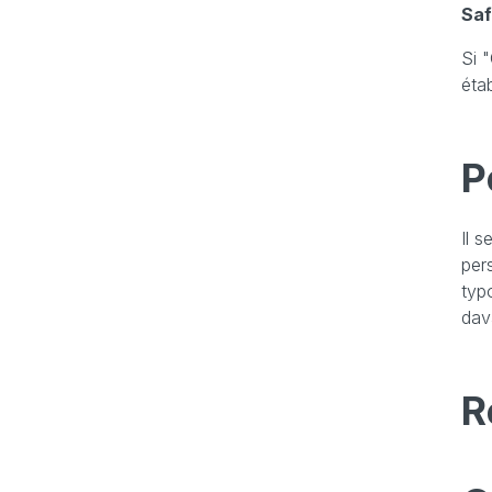
Saf
Si 
étab
P
Il 
per
typ
dav
R