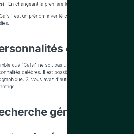
si
: En changeant la première lettre, cela peut ressembler à u
"Cafsi" est un prénom inventé ou unique à une famille ou une ré
lies.
ersonnalités célèbres
port
semble que "Cafsi" ne soit pas un prénom largement reconnu
sonnalités célèbres. Il est possible que ce soit un prénom très
ographique. Si vous avez d'autres informations ou un context
antage.
echerche généalogique
su