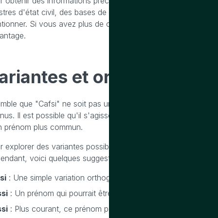
r obtenir des informations précises sur la distribution géograph
istres d'état civil, des bases de données généalogiques, ou des
tionner. Si vous avez plus de contexte ou des détails supplém
antage.
ariantes
et
orthographes
semble que "Cafsi" ne soit pas un prénom courant ou bien d
nus. Il est possible qu'il s'agisse d'une variation régionale,
n prénom plus commun.
 explorer des variantes possibles, il serait utile de connaître 
endant, voici quelques suggestions basées sur des similitude
si
: Une simple variation orthographique en changeant la premi
si
: Un prénom qui pourrait être phonétiquement similaire.
si
: Plus courant, ce prénom peut être une variante de "Cassi