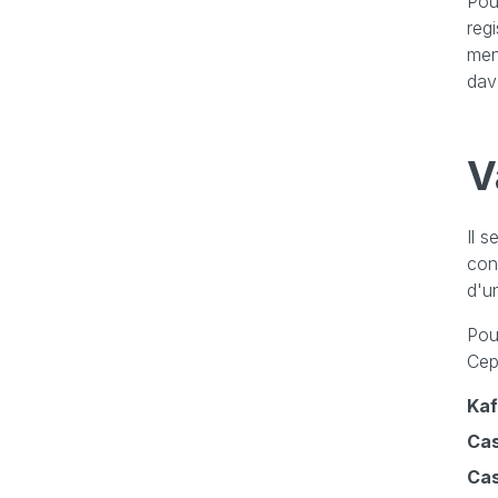
Pou
reg
men
dav
V
Il 
con
d'u
Pour
Cep
Kaf
Cas
Cas