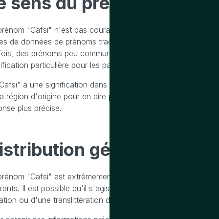
e sens
du prenom cafsi
prénom "Cafsi" n'est pas courant et ne semble pas avoir d'ori
es de données de prénoms traditionnels. Il est possible que c
fois, des prénoms peu communs peuvent être dérivés de nom
ification particulière pour les parents.
Cafsi" a une signification dans une langue ou une culture spécif
la région d'origine pour en dire plus. Si vous avez des détails 
onse plus précise.
istribution
géographique d
prénom "Cafsi" est extrêmement rare et n'est pas largemen
rants. Il est possible qu'il s'agisse d'un prénom d'origine cul
iation ou d'une translittération d'un autre prénom.