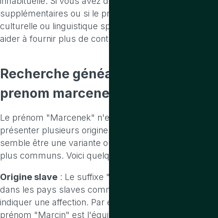
inhabituelle. Si vous avez des informations
supplémentaires ou si le prénom est d'origine
culturelle ou linguistique spécifique, cela pourrait
aider à fournir plus de contexte.
Recherche généalogique
sur le
prenom marcenek
Le prénom "Marcenek" n'est pas courant et peut
présenter plusieurs origines possibles, bien qu'il
semble être une variante ou une dérivation de noms
plus communs. Voici quelques pistes à explorer :
Origine slave
: Le suffixe "-ek" est souvent utilisé
dans les pays slaves comme diminutif ou pour
indiquer une affection. Par exemple, en polonais, le
prénom "Marcin" est l'équivalent de "Martin" et