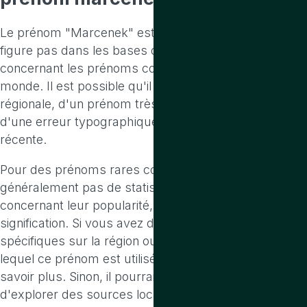
Le prénom "Marcenek" est extrêmement rare et ne
figure pas dans les bases de données usuelles
concernant les prénoms couramment utilisés dans le
monde. Il est possible qu'il s'agisse d'une variante
régionale, d'un prénom très peu utilisé, ou même
d'une erreur typographique ou d'une invention
récente.
Pour des prénoms rares comme celui-ci, il n'existe
généralement pas de statistiques détaillées
concernant leur popularité, leur origine ou leur
signification. Si vous avez des informations
spécifiques sur la région ou le contexte culturel dans
lequel ce prénom est utilisé, cela pourrait aider à en
savoir plus. Sinon, il pourrait être intéressant
d'explorer des sources locales ou des archives pour