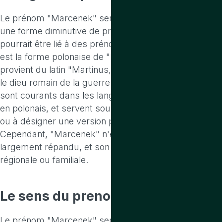
Le prénom "Marcenek" semble être une variante ou
une forme diminutive de prénoms d'origine slave. Il
pourrait être lié à des prénoms comme "Marcin," qui
est la forme polonaise de "Martin." "Martin" lui-même
provient du latin "Martinus," signifiant "dédié à Mars,"
le dieu romain de la guerre. Les diminutifs en "-ek"
sont courants dans les langues slaves, notamment
en polonais, et servent souvent à exprimer l'affection
ou à désigner une version plus familière d'un prénom.
Cependant, "Marcenek" n'est pas un prénom
largement répandu, et son utilisation peut être
régionale ou familiale.
Le sens
du prenom marcenek
Le prénom "Marcenek" semble être très rare et peu