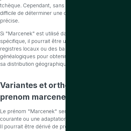
tchèque. Cependant, sans données spécifiques, il est
difficile de déterminer une distribution géographique
précise.
Si "Marcenek" est utilisé dans une communauté
spécifique, il pourrait être utile de rechercher des
registres locaux ou des bases de données
généalogiques pour obtenir plus d'informations sur
sa distribution géographique.
Variantes
et
orthographes
du
prenom marcenek
Le prénom "Marcenek" semble être une variante peu
courante ou une adaptation d'un prénom plus connu.
Il pourrait être dérivé de prénoms tels que "Marcel"