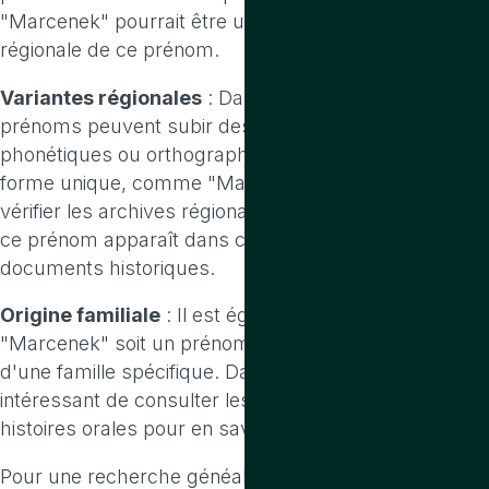
"Marcenek" pourrait être une forme affectueuse ou
régionale de ce prénom.
Variantes régionales
: Dans certaines régions, les
prénoms peuvent subir des modifications
phonétiques ou orthographiques qui leur donnent une
forme unique, comme "Marcenek". Il serait utile de
vérifier les archives régionales ou locales pour voir si
ce prénom apparaît dans certains recensements ou
documents historiques.
Origine familiale
: Il est également possible que
"Marcenek" soit un prénom unique ou rare au sein
d'une famille spécifique. Dans ce cas, il pourrait être
intéressant de consulter les registres familiaux ou les
histoires orales pour en savoir plus sur son origine.
Pour une recherche généalogique plus approfondie, il