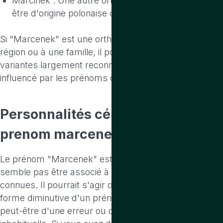
Marcinek : Une autre orthographe possible, peut-
être d'origine polonaise ou slave.
Si "Marcenek" est une orthographe spécifique à une
région ou à une famille, il pourrait ne pas avoir de
variantes largement reconnues, mais il pourrait être
influencé par les prénoms ci-dessus.
Personnalités célèbres
portant le
prenom marcenek
Le prénom "Marcenek" est extrêmement rare et ne
semble pas être associé à des personnalités célèbres
connues. Il pourrait s'agir d'une variation ou d'une
forme diminutive d'un prénom plus commun, ou
peut-être d'une erreur ou d'une translittération