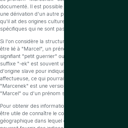
documenté. Il est possible qu'il soit une variation ou
une dérivation d'un autre prénom plus commun, ou
qu'il ait des origines culturelles ou régionales
spécifiques qui ne sont pas largement connues.
Si l'on considère la structure du prénom, il pourrait
être lié à "Marcel", un prénom d'origine latine
signifiant "petit guerrier" ou "jeune homme". Le
suffixe "-ek" est souvent utilisé dans les prénoms
d'origine slave pour indiquer une forme diminutive ou
affectueuse, ce qui pourrait suggérer que
"Marcenek" est une version diminutive ou familière de
"Marcel" ou d'un prénom similaire.
Pour obtenir des informations plus précises, il pourrait
être utile de connaître le contexte culturel ou
géographique dans lequel ce prénom est utilisé. Cela