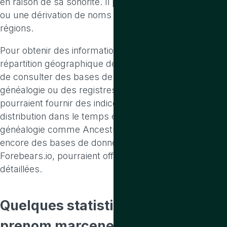
en raison de sa sonorité. Il pourrait être une variation
ou une dérivation de noms plus courants dans ces
régions.
Pour obtenir des informations précises sur la
répartition géographique de ce prénom, il serait utile
de consulter des bases de données spécialisées en
généalogie ou des registres de naissance, qui
pourraient fournir des indices sur sa popularité et sa
distribution dans le temps et l'espace. Les sites de
généalogie comme Ancestry.com ou MyHeritage, ou
encore des bases de données de prénoms comme
Forebears.io, pourraient offrir des informations plus
détaillées.
Quelques statistiques
sur le
prenom marcenek