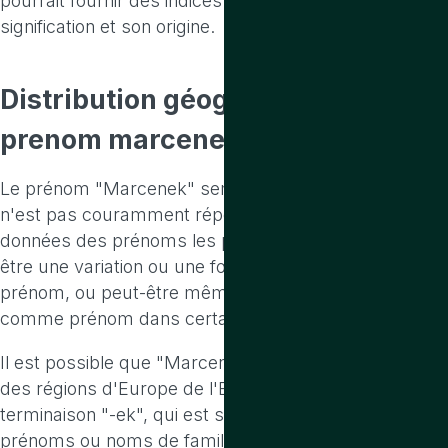
pourrait fournir des indices supplémentaires sur sa
signification et son origine.
Distribution
géographique du
prenom marcenek
Le prénom "Marcenek" semble être assez rare et
n'est pas couramment répertorié dans les bases de
données des prénoms les plus courants. Il pourrait
être une variation ou une forme dérivée d'un autre
prénom, ou peut-être même un nom de famille utilisé
comme prénom dans certaines cultures.
Il est possible que "Marcenek" ait des origines dans
des régions d'Europe de l'Est, étant donné la
terminaison "-ek", qui est souvent trouvée dans les
prénoms ou noms de famille d'origine polonaise ou