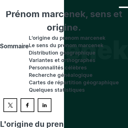
Prénom
marcenek
, sens et
origine.
marcenek
L’origine du prenom marcenek
Le sens du prenom marcenek
Sommaire
Distribution géographique
Variantes et orthographes
Personnalités célèbres
Recherche généalogique
Cartes de répartition géographique
Quelques statistiques
L'origine
du prenom marcenek