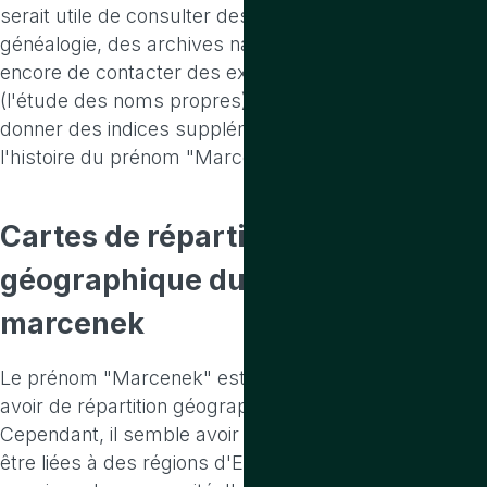
serait utile de consulter des bases de données de
généalogie, des archives nationales ou locales, ou
encore de contacter des experts en onomastique
(l'étude des noms propres). Cela pourrait vous
donner des indices supplémentaires sur l'origine et
l'histoire du prénom "Marcenek".
Cartes de répartition
géographique
du prenom
marcenek
Le prénom "Marcenek" est assez rare et peut ne pas
avoir de répartition géographique bien documentée.
Cependant, il semble avoir des origines qui pourraient
être liées à des régions d'Europe centrale ou de l'Est,