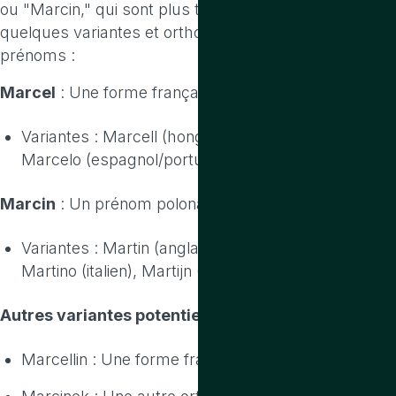
ou "Marcin," qui sont plus traditionnels. Voici
quelques variantes et orthographes associées à ces
prénoms :
Marcel
: Une forme française et internationale.
Variantes : Marcell (hongrois), Marcello (italien),
Marcelo (espagnol/portugais).
Marcin
: Un prénom polonais.
Variantes : Martin (anglais, français, allemand),
Martino (italien), Martijn (néerlandais).
Autres variantes potentielles
:
Marcellin : Une forme française plus ancienne.