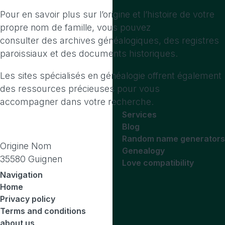
Pour en savoir plus sur l’origine et l’histoire de votre
propre nom de famille, vous pouvez
consulter des archives généalogiques, des registres
paroissiaux et des documents historiques.
Les sites spécialisés en généalogie offrent également
des ressources précieuses pour vous
accompagner dans votre recherche.
Services
Blog
Random name generators
Origine Nom
Genealogy
35580 Guignen
Love compatibility
Navigation
Home
Privacy policy
Terms and conditions
about us