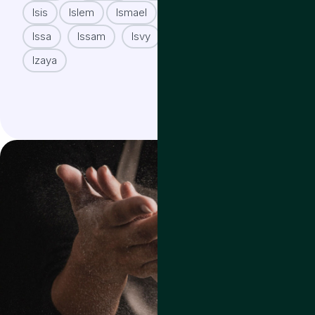
Isis
Islem
Ismael
Ismaila
Isoup
Iss
Issa
Issam
Isvy
Ivy
Iyed
Izart
Izaya
Izor